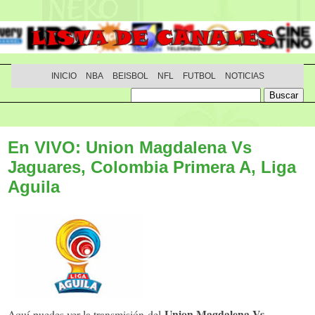
INICIO
NBA
BEISBOL
NFL
FUTBOL
NOTICIAS
En VIVO: Union Magdalena Vs
Jaguares, Colombia Primera A, Liga
Aguila
Union Magdalena Vs
Aquí puedes ver la transmisión del