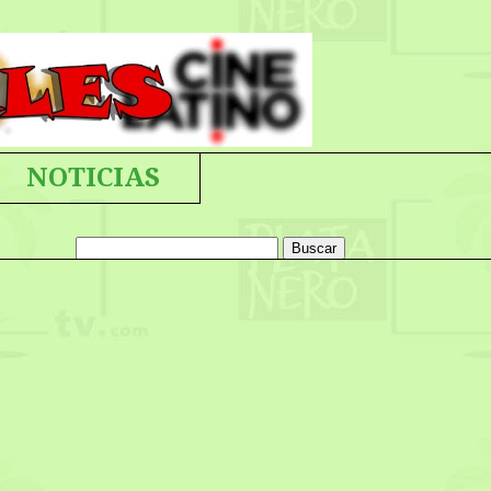
NOTICIAS