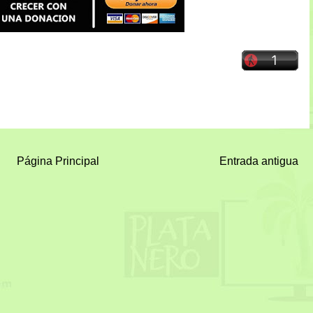
Página Principal
Entrada antigua