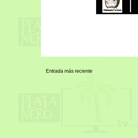
Entrada más reciente