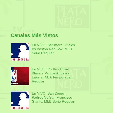
Canales Más Vistos
En VIVO: Baltimore Orioles
Vs Boston Red Sox, MLB
Serie Regular
En VIVO: Portland Trail
Blazers Vs Los Angeles
Lakers, NBA Temporada
Regular
En VIVO: San Diego
Padres Vs San Francisco
Giants, MLB Serie Regular