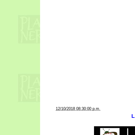
a la/s
12/10/2018 08:30:00 p.m.
L