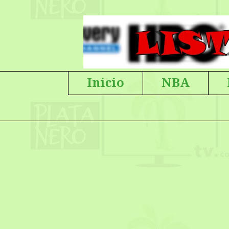
Inicio
NBA