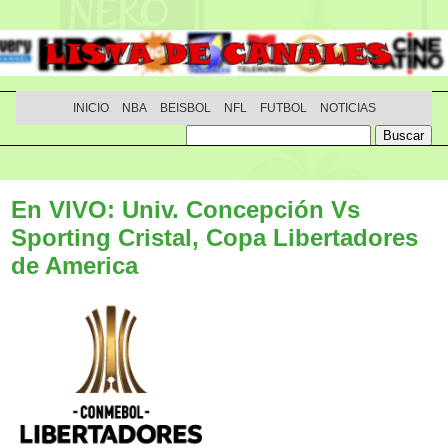
INICIO
NBA
BEISBOL
NFL
FUTBOL
NOTICIAS
En VIVO: Univ. Concepción Vs
Sporting Cristal, Copa Libertadores
de America