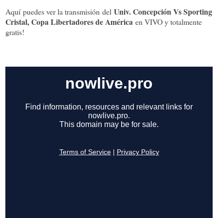
Univ. Concepción Vs Sporting
Aquí puedes ver la transmisión del
Cristal, Copa Libertadores de América
en VIVO y totalmente
gratis!