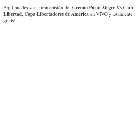
Gremio Porto Alegre Vs Club
Aquí puedes ver la transmisión del
Libertad, Copa Libertadores de América
en VIVO y totalmente
gratis!