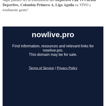
Deportivo
, Colombia Primera A, Liga Aguila
en VIVO y
totalmente gratis!