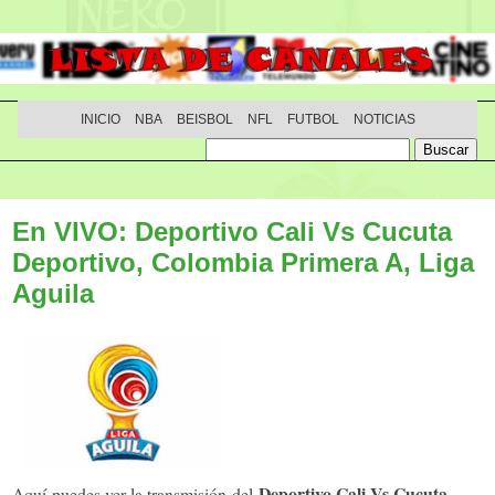
INICIO
NBA
BEISBOL
NFL
FUTBOL
NOTICIAS
En VIVO: Deportivo Cali Vs Cucuta
Deportivo, Colombia Primera A, Liga
Aguila
Deportivo Cali Vs Cucuta
Aquí puedes ver la transmisión del