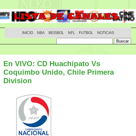
INICIO
NBA
BEISBOL
NFL
FUTBOL
NOTICIAS
En VIVO: CD Huachipato Vs
Coquimbo Unido, Chile Primera
Division