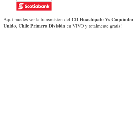
CD Huachipato Vs Coquimbo
Aquí puedes ver la transmisión del
Unido, Chile Primera División
en VIVO y totalmente gratis!