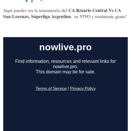
CA Rosario Central Vs CA
Aquí puedes ver la transmisión del
San Lorenzo, Superliga Argentina
en VIVO y totalmente gratis!