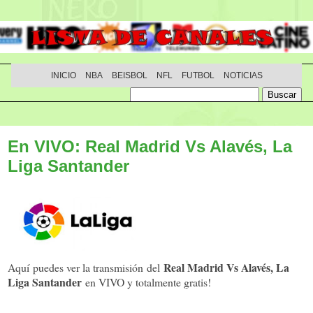
INICIO
NBA
BEISBOL
NFL
FUTBOL
NOTICIAS
En VIVO: Real Madrid Vs Alavés, La
Liga Santander
Real Madrid Vs Alavés, La
Aquí puedes ver la transmisión del
Liga Santander
en VIVO y totalmente gratis!