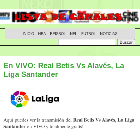
INICIO
NBA
BEISBOL
NFL
FUTBOL
NOTICIAS
En VIVO: Real Betis Vs Alavés, La
Liga Santander
Real Betis Vs Alavés, La Liga
Aquí puedes ver la transmisión del
Santander
en VIVO y totalmente gratis!