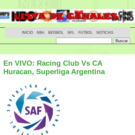
INICIO
NBA
BEISBOL
NFL
FUTBOL
NOTICIAS
En VIVO: Racing Club Vs CA
Huracan, Superliga Argentina