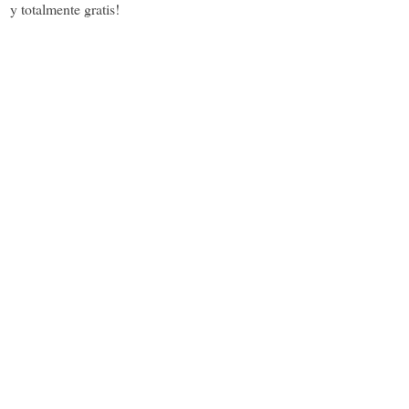
y totalmente gratis!