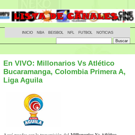
INICIO
NBA
BEISBOL
NFL
FUTBOL
NOTICIAS
En VIVO: Millonarios Vs Atlético
Bucaramanga, Colombia Primera A,
Liga Aguila
Millonarios Vs Atlético
Aquí puedes ver la transmisión del