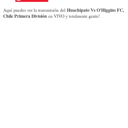
Huachipato Vs O'Higgins FC,
Aquí puedes ver la transmisión del
Chile Primera División
en VIVO y totalmente gratis!