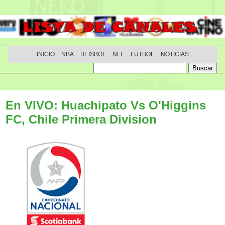
INICIO
NBA
BEISBOL
NFL
FUTBOL
NOTICIAS
En VIVO: Huachipato Vs O'Higgins
FC, Chile Primera Division