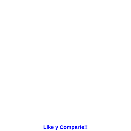
Like y Comparte!!