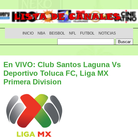
INICIO
NBA
BEISBOL
NFL
FUTBOL
NOTICIAS
En VIVO: Club Santos Laguna Vs
Deportivo Toluca FC, Liga MX
Primera Division