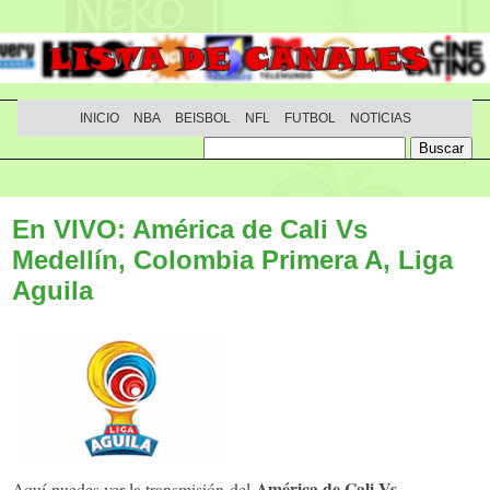
INICIO
NBA
BEISBOL
NFL
FUTBOL
NOTICIAS
En VIVO: América de Cali Vs
Medellín, Colombia Primera A, Liga
Aguila
América de Cali Vs
Aquí puedes ver la transmisión del