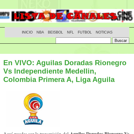
INICIO
NBA
BEISBOL
NFL
FUTBOL
NOTICIAS
En VIVO: Aguilas Doradas Rionegro
Vs Independiente Medellin,
Colombia Primera A, Liga Aguila
Aguilas Doradas Rionegro Vs
Aquí puedes ver la transmisión del