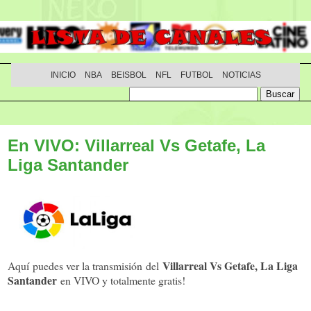
INICIO
NBA
BEISBOL
NFL
FUTBOL
NOTICIAS
En VIVO: Villarreal Vs Getafe, La
Liga Santander
Villarreal Vs Getafe, La Liga
Aquí puedes ver la transmisión del
Santander
en VIVO y totalmente gratis!