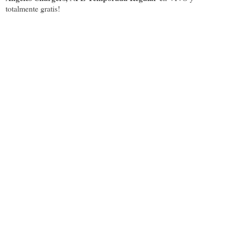
totalmente gratis!