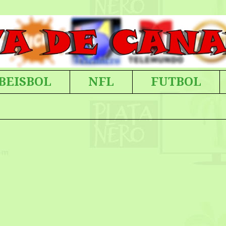
BEISBOL
NFL
FUTBOL