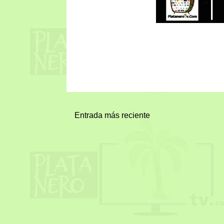
Entrada más reciente