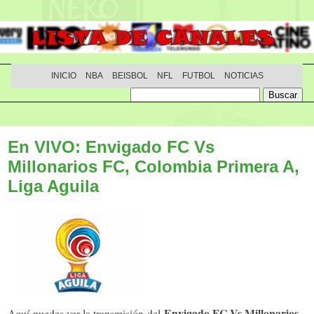
INICIO
NBA
BEISBOL
NFL
FUTBOL
NOTICIAS
En VIVO: Envigado FC Vs
Millonarios FC, Colombia Primera A,
Liga Aguila
Envigado FC Vs Millonarios
Aquí puedes ver la transmisión del