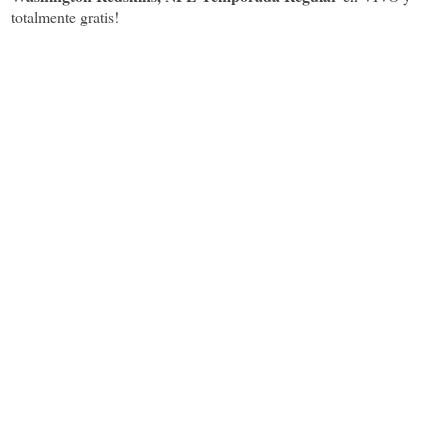
totalmente gratis!