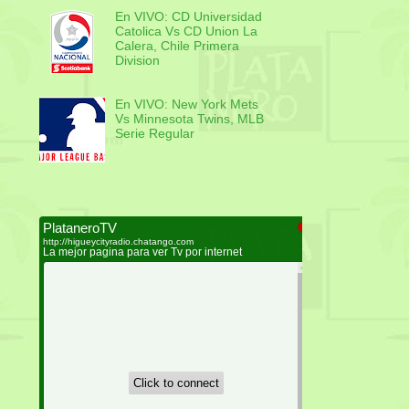
En VIVO: CD Universidad
Catolica Vs CD Union La
Calera, Chile Primera
Division
En VIVO: New York Mets
Vs Minnesota Twins, MLB
Serie Regular