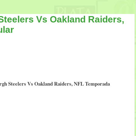
Steelers Vs Oakland Raiders,
lar
urgh Steelers Vs Oakland Raiders, NFL Temporada