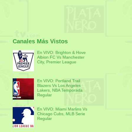
Canales Más Vistos
En VIVO: Brighton & Hove
Albion FC Vs Manchester
City, Premier League
En VIVO: Portland Trail
Blazers Vs Los Angeles
Lakers, NBA Temporada
Regular
En VIVO: Miami Marlins Vs
Chicago Cubs, MLB Serie
Regular