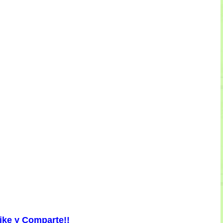
ike y Comparte!!