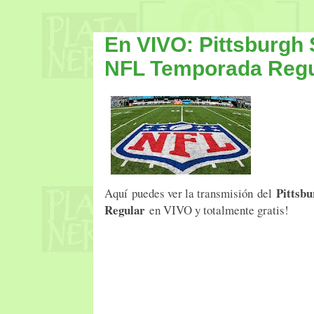
En VIVO: Pittsburgh 
NFL Temporada Regu
Pittsb
Aquí puedes ver la transmisión del
Regular
en VIVO y totalmente gratis!