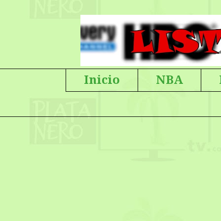
Inicio
NBA