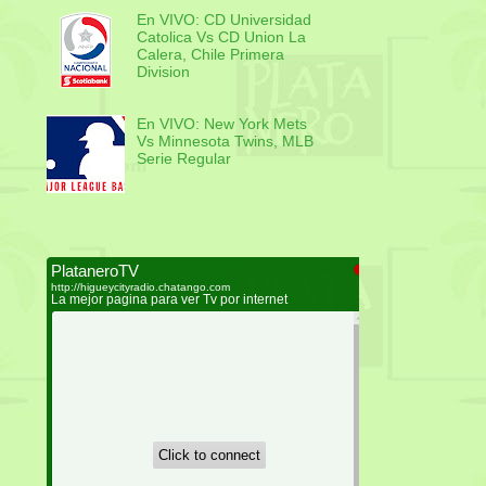
En VIVO: CD Universidad
Catolica Vs CD Union La
Calera, Chile Primera
Division
En VIVO: New York Mets
Vs Minnesota Twins, MLB
Serie Regular