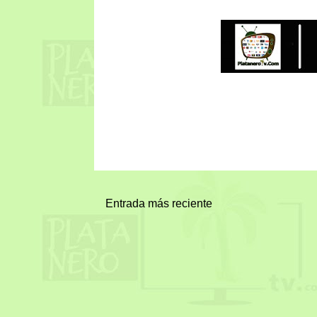
Entrada más reciente