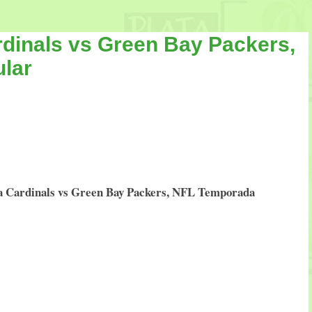
rdinals vs Green Bay Packers,
lar
a Cardinals vs Green Bay Packers, NFL Temporada