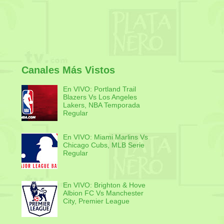
Canales Más Vistos
En VIVO: Portland Trail
Blazers Vs Los Angeles
Lakers, NBA Temporada
Regular
En VIVO: Miami Marlins Vs
Chicago Cubs, MLB Serie
Regular
En VIVO: Brighton & Hove
Albion FC Vs Manchester
City, Premier League