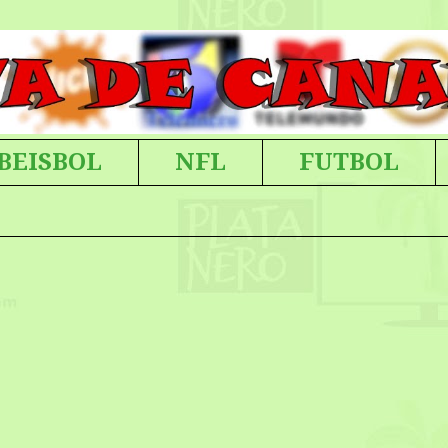
BEISBOL
NFL
FUTBOL