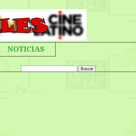
NOTICIAS