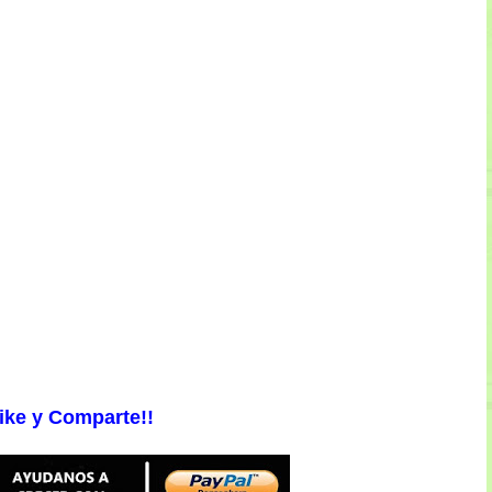
ike y Comparte!!