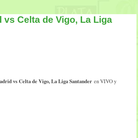
 vs Celta de Vigo, La Liga
drid vs Celta de Vigo, La Liga Santander
en VIVO y