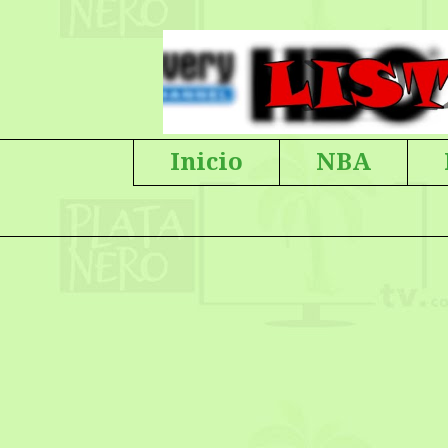
Inicio
NBA