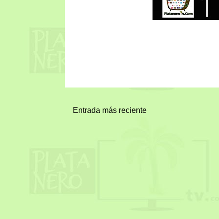
Entrada más reciente