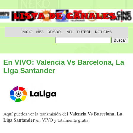
INICIO
NBA
BEISBOL
NFL
FUTBOL
NOTICIAS
En VIVO: Valencia Vs Barcelona, La
Liga Santander
Valencia Vs Barcelona, La
Aquí puedes ver la transmisión del
Liga Santander
en VIVO y totalmente gratis!