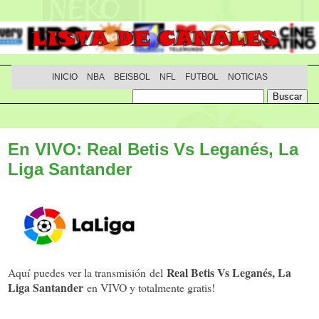
INICIO
NBA
BEISBOL
NFL
FUTBOL
NOTICIAS
En VIVO: Real Betis Vs Leganés, La
Liga Santander
Real Betis Vs Leganés, La
Aquí puedes ver la transmisión del
Liga Santander
en VIVO y totalmente gratis!