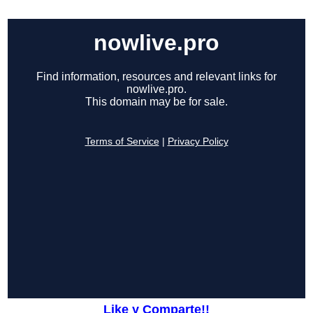
Like y Comparte!!