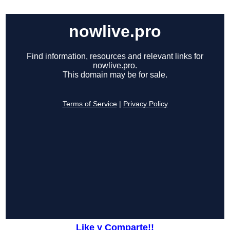
Like y Comparte!!