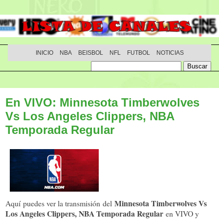
INICIO
NBA
BEISBOL
NFL
FUTBOL
NOTICIAS
En VIVO: Minnesota Timberwolves
Vs Los Angeles Clippers, NBA
Temporada Regular
Minnesota Timberwolves Vs
Aquí puedes ver la transmisión del
Los Angeles Clippers, NBA Temporada Regular
en VIVO y