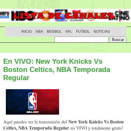
INICIO
NBA
BEISBOL
NFL
FUTBOL
NOTICIAS
En VIVO: New York Knicks Vs
Boston Celtics, NBA Temporada
Regular
New York Knicks Vs Boston
Aquí puedes ver la transmisión del
Celtics, NBA Temporada Regular
en VIVO y totalmente gratis!