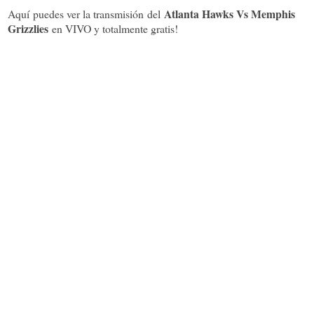
Atlanta Hawks Vs Memphis
Aquí puedes ver la transmisión del
Grizzlies
en VIVO y totalmente gratis!